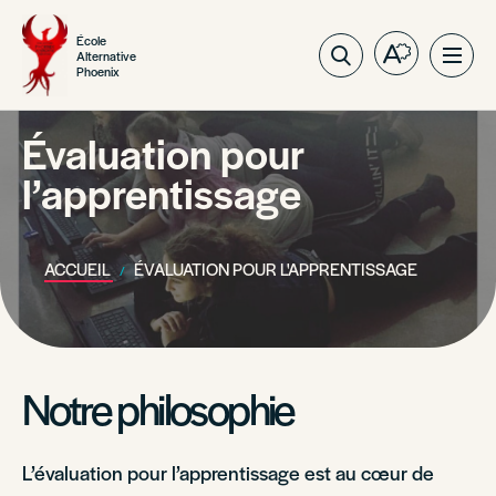
École
Alternative
Ouvrez
Ouvri
Phoenix
la
la
barre
navig
d'outils
Évaluation pour
du
d'accessibil
site
l’apprentissage
ACCUEIL
ÉVALUATION POUR L'APPRENTISSAGE
Notre philosophie
L’évaluation pour l’apprentissage est au cœur de