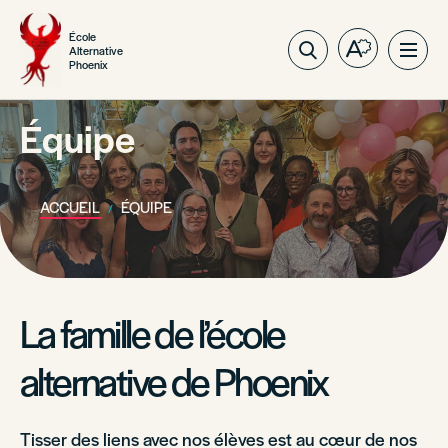
École
Alternative
Ouvrez
Ouvri
Phoenix
la
la
barre
navig
d'outils
Équipe
du
d'accessibil
site
ACCUEIL
ÉQUIPE
La famille de l’école
alternative de Phoenix
Tisser des liens avec nos élèves est au cœur de nos