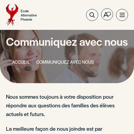
École
Alternative
Ouvrez
Ouvri
Phoenix
la
la
barre
navig
d'outils
Communiquez avec nous
du
d'accessibil
site
ACCUEIL
COMMUNIQUEZ AVEC NOUS
Nous sommes toujours à votre disposition pour
répondre aux questions des familles des élèves
actuels et futurs.
La meilleure façon de nous joindre est par