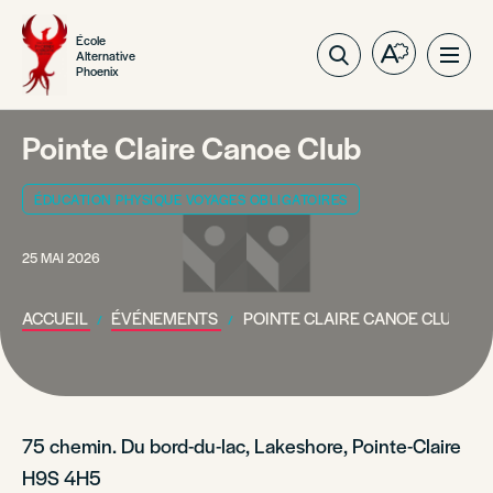
École
Alternative
Ouvrez
Ouvri
Phoenix
la
la
barre
navig
d'outils
du
Pointe Claire Canoe Club
d'accessibil
site
ÉDUCATION PHYSIQUE VOYAGES OBLIGATOIRES
25 MAI 2026
ACCUEIL
ÉVÉNEMENTS
POINTE CLAIRE CANOE CLUB
75 chemin. Du bord-du-lac, Lakeshore, Pointe-Claire
H9S 4H5