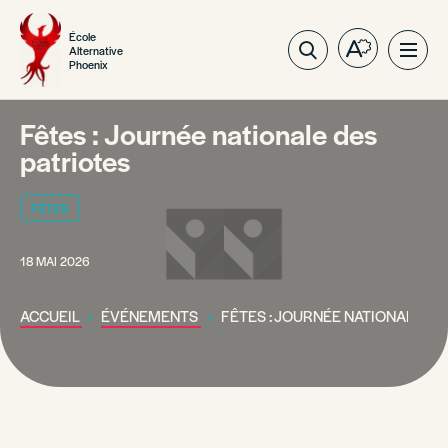
École
Alternative
Ouvrez
Ouvri
Phoenix
la
la
barre
navig
d'outils
du
Fêtes : Journée nationale des
d'accessibil
site
patriotes
FÊTES
18 MAI 2026
ACCUEIL
ÉVÉNEMENTS
FÊTES : JOURNÉE NATIONALE DE